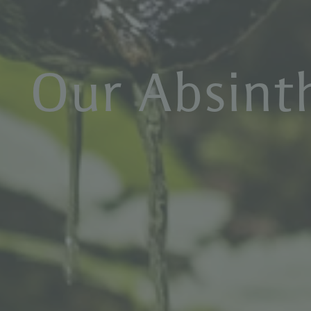
O
u
r
A
b
s
i
n
t