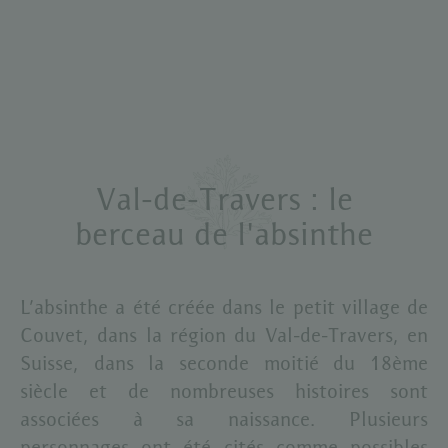
V
a
l
-
d
e
-
T
r
a
v
e
r
s
:
l
e
b
e
r
c
e
a
u
d
e
l
'
a
b
s
i
n
t
h
e
L’absinthe a été créée dans le petit village de
Couvet, dans la région du Val-de-Travers, en
Suisse, dans la seconde moitié du 18ème
siècle et de nombreuses histoires sont
associées à sa naissance. Plusieurs