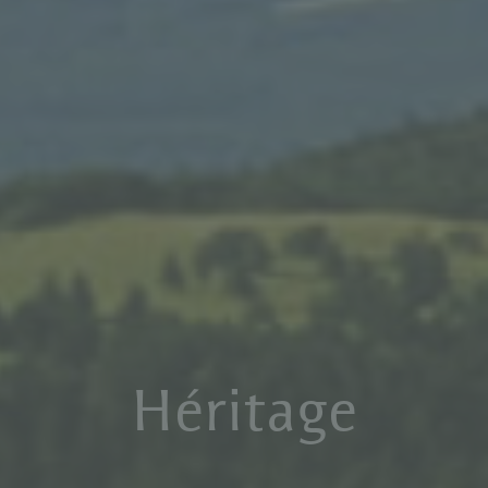
H
é
r
i
t
a
g
e